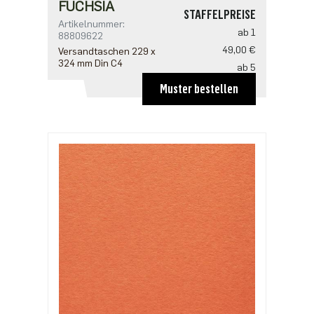
FUCHSIA
STAFFELPREISE
Artikelnummer:
ab 1
88809622
49,00 €
Versandtaschen 229 x
324 mm Din C4
ab 5
39,20 €
Muster bestellen