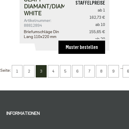
STAFFELPREISE
DIAMANT/DIAMOND
ab 1
WHITE
162,73 €
Artikelnummer:
ab 10
88812894
Briefumschläge Din
155,65 €
Lang 110x220 mm
ab 20
141,50 €
Muster bestellen
...
Seite:
1
2
3
4
5
6
7
8
9
INFORMATIONEN