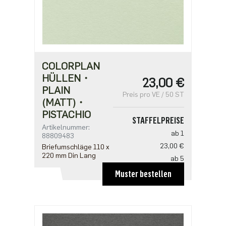
COLORPLAN
HÜLLEN・
23,00 €
PLAIN
Preis pro VE / 50 ST
(MATT)・
PISTACHIO
STAFFELPREISE
Artikelnummer:
ab 1
88809483
23,00 €
Briefumschläge 110 x
220 mm Din Lang
ab 5
18,40 €
Muster bestellen