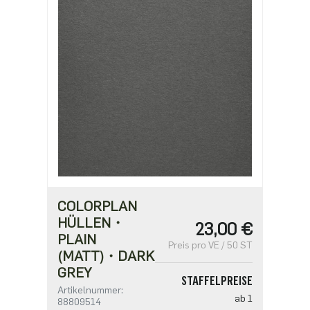
COLORPLAN
HÜLLEN・
23,00 €
PLAIN
Preis pro VE / 50 ST
(MATT)・DARK
GREY
STAFFELPREISE
Artikelnummer:
ab 1
88809514