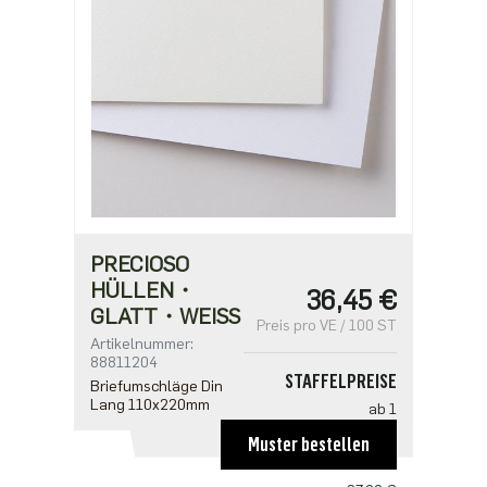
PRECIOSO
HÜLLEN・
36,45 €
GLATT・WEISS
Preis pro VE / 100 ST
Artikelnummer:
88811204
STAFFELPREISE
Briefumschläge Din
Lang 110x220mm
ab 1
36,45 €
Muster bestellen
ab 5