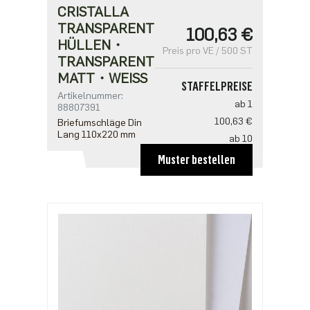
CRISTALLA
TRANSPARENT
100,63 €
HÜLLEN・
Preis pro VE / 500 ST
TRANSPARENT
MATT・WEISS
STAFFELPREISE
Artikelnummer:
ab 1
88807391
100,63 €
Briefumschläge Din
Lang 110x220 mm
ab 10
96,25 €
Muster bestellen
ab 20
87,50 €