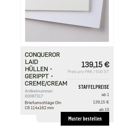
CONQUEROR
LAID
139,15 €
HÜLLEN・
Preis pro PAK / 500 ST
GERIPPT・
CREME/CREAM
STAFFELPREISE
Artikelnummer:
ab 1
00087317
139,15 €
Briefumschläge Din
C6 114x162 mm
ab 10
133,10 €
Muster bestellen
ab 20
121,00 €