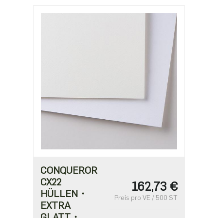
CONQUEROR
CX22
162,73 €
HÜLLEN・
Preis pro VE / 500 ST
EXTRA
GLATT・