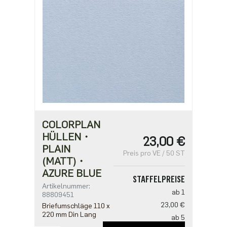
COLORPLAN
HÜLLEN・
23,00 €
PLAIN
Preis pro VE / 50 ST
(MATT)・
AZURE BLUE
STAFFELPREISE
Artikelnummer:
ab 1
88809451
23,00 €
Briefumschläge 110 x
220 mm Din Lang
ab 5