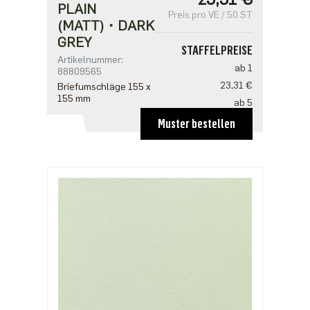
PLAIN
Preis pro VE / 50 ST
(MATT)・DARK
GREY
STAFFELPREISE
Artikelnummer:
ab 1
88809565
23,31 €
Briefumschläge 155 x
155 mm
ab 5
18,65 €
Muster bestellen