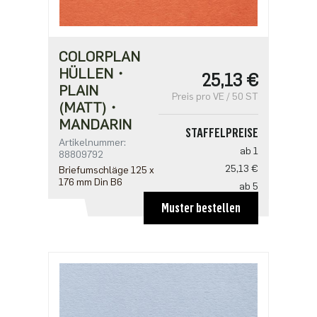
COLORPLAN
HÜLLEN・
25,13 €
PLAIN
Preis pro VE / 50 ST
(MATT)・
MANDARIN
STAFFELPREISE
Artikelnummer:
ab 1
88809792
25,13 €
Briefumschläge 125 x
176 mm Din B6
ab 5
20,10 €
Muster bestellen