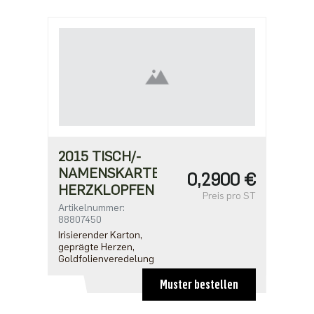
2015 TISCH/-
NAMENSKARTE
0,2900 €
HERZKLOPFEN
Preis pro ST
Artikelnummer:
88807450
Irisierender Karton,
geprägte Herzen,
Goldfolienveredelung
Muster bestellen