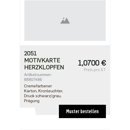
2051
MOTIVKARTE
1,0700 €
HERZKLOPFEN
Preis pro ST
Artikelnummer:
88807486
Cremefarbener
Karton, Kronleuchter,
Druck schwarz/grau,
Prägung
Muster bestellen