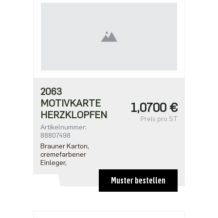
2063
MOTIVKARTE
1,0700 €
HERZKLOPFEN
Preis pro ST
Artikelnummer:
88807498
Brauner Karton,
cremefarbener
Einleger,
Muster bestellen