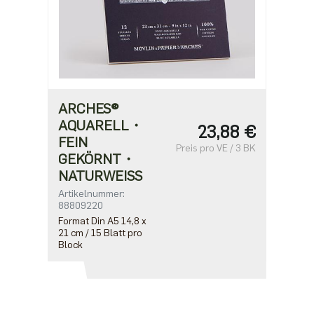
ARCHES®
AQUARELL・
23,88 €
FEIN
Preis pro VE / 3 BK
GEKÖRNT・
NATURWEISS
Artikelnummer:
88809220
Format Din A5 14,8 x
21 cm / 15 Blatt pro
Block