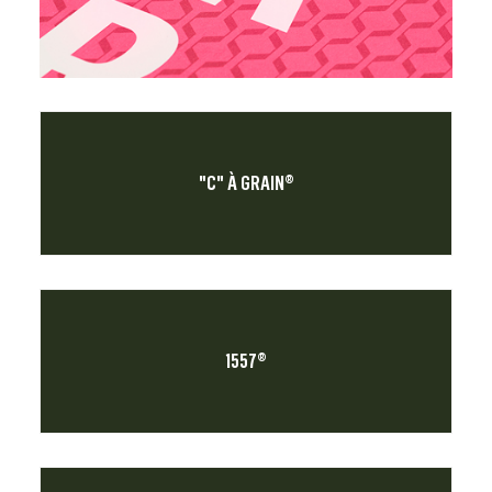
"C" À GRAIN®
1557®