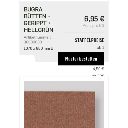
BUGRA
BÜTTEN・
6,95 €
GERIPPT・
Preis pro BG
HELLGRÜN
Artikelnummer:
STAFFELPREISE
00080089
ab 1
1070 x 860 mm B
6,95 €
Muster bestellen
ab 100
4,59 €
ab 500
3,53 €
ab 1000
2,94 €