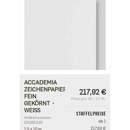
2,67 €
ACCADEMIA
ZEICHENPAPIER・
217,92 €
FEIN
Preis pro VE / 12 RL
GEKÖRNT・
WEISS
STAFFELPREISE
Artikelnummer:
ab 1
00088330
217,92 €
1,5 x 10 m