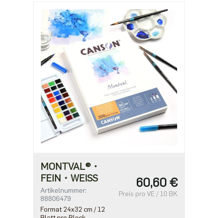
MONTVAL®・
FEIN・WEISS
60,60 €
Artikelnummer:
Preis pro VE / 10 BK
88806479
Format 24x32 cm / 12
Blatt pro Block