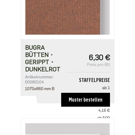
BUGRA
BÜTTEN・
6,30 €
GERIPPT・
Preis pro BG
DUNKELROT
Artikelnummer:
STAFFELPREISE
00080104
ab 1
1070x860 mm B
6,30 €
Muster bestellen
ab 100
4,16 €
ab 500
3,20 €
ab 1000