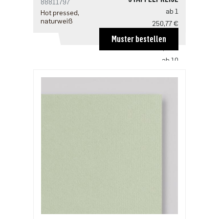
88811797
ab 1
Hot pressed,
naturweiß
250,77 €
ab 5
Muster bestellen
192,90 €
ab 10
160,75 €