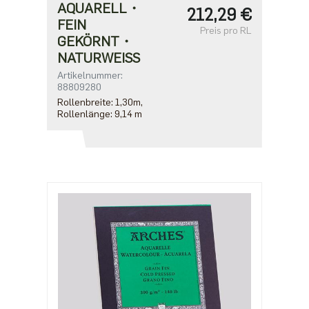
AQUARELL・
212,29 €
FEIN
Preis pro RL
GEKÖRNT・
NATURWEISS
Artikelnummer:
88809280
Rollenbreite: 1,30m,
Rollenlänge: 9,14 m