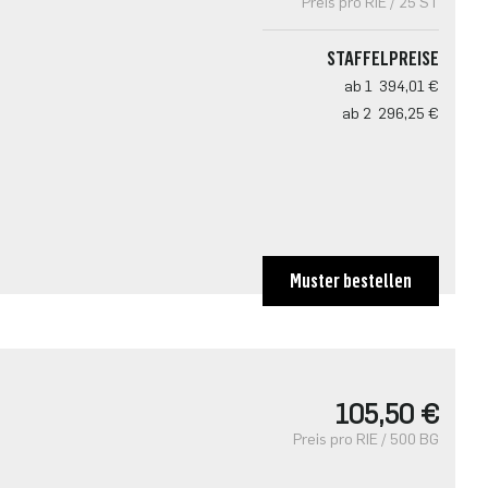
Preis pro RIE / 25 ST
STAFFELPREISE
ab 1
394,01 €
ab 2
296,25 €
Muster bestellen
105,50 €
Preis pro RIE / 500 BG