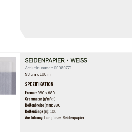
SEIDENPAPIER・WEISS
Artikelnummer: 00080771
98 cm x 100 m
SPEZIFIKATION
Format
980 x 980
Grammatur (g/m²)
9
Rollenbreite (mm)
980
Rollenlänge (m)
100
Ausführung
Langfaser-Seidenpapier