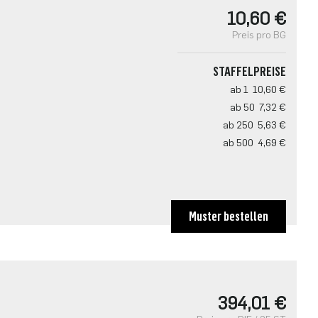
10,60 €
Preis pro BG
STAFFELPREISE
ab 1
10,60 €
ab 50
7,32 €
ab 250
5,63 €
ab 500
4,69 €
Muster bestellen
394,01 €