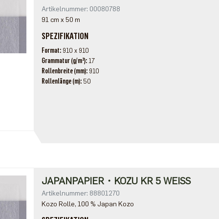
Artikelnummer: 00080788
91 cm x 50 m
SPEZIFIKATION
Format
910 x 910
Grammatur (g/m²)
17
Rollenbreite (mm)
910
Rollenlänge (m)
50
JAPANPAPIER・KOZU KR 5 WEISS
Artikelnummer: 88801270
Kozo Rolle, 100 % Japan Kozo