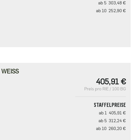
ab 5
303,48 €
ab 10
252,90 €
WEISS
405,91 €
Preis pro RIE / 100 BG
STAFFELPREISE
ab 1
405,91 €
ab 5
312,24 €
ab 10
260,20 €