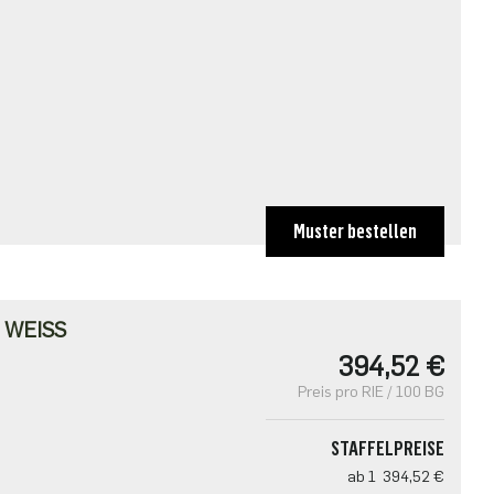
Muster bestellen
WEISS
394,52 €
Preis pro RIE / 100 BG
STAFFELPREISE
ab 1
394,52 €