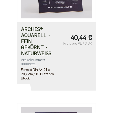
ARCHES®
AQUARELL・
40,44 €
FEIN
Preis pro VE / 3 BK
GEKÖRNT・
NATURWEISS
Artikelnummer:
88809221
Format Din A4 21 x
29,7 cm / 15 Blatt pro
Block