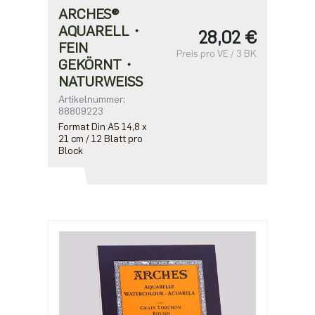
ARCHES®
AQUARELL・
28,02 €
FEIN
Preis pro VE / 3 BK
GEKÖRNT・
NATURWEISS
Artikelnummer:
88809223
Format Din A5 14,8 x
21 cm / 12 Blatt pro
Block