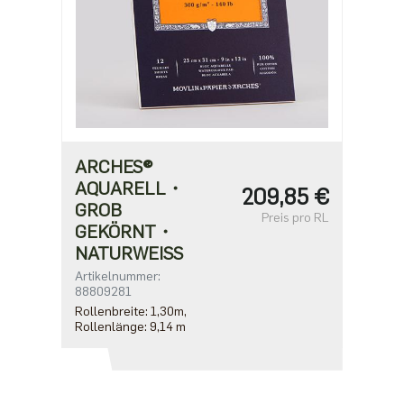
ARCHES®
AQUARELL・
209,85 €
GROB
Preis pro RL
GEKÖRNT・
NATURWEISS
Artikelnummer:
88809281
Rollenbreite: 1,30m,
Rollenlänge: 9,14 m