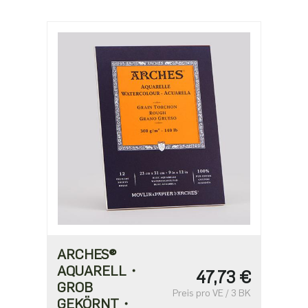
ARCHES®
AQUARELL・
47,73 €
GROB
Preis pro VE / 3 BK
GEKÖRNT・