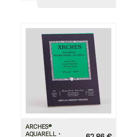
ARCHES®
AQUARELL・
62,86 €