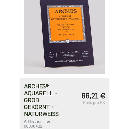
ARCHES®
AQUARELL・
66,21 €
GROB
Preis pro BK
GEKÖRNT・
NATURWEISS
Artikelnummer:
88806422