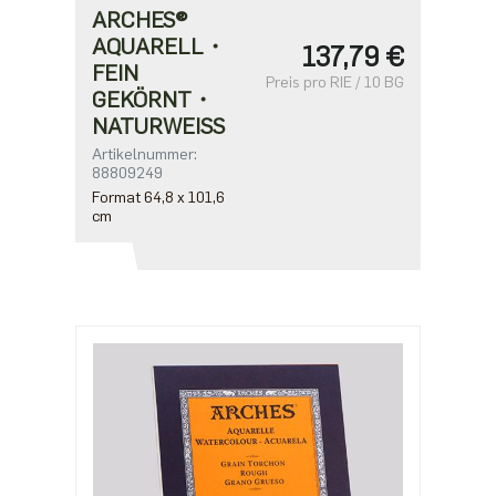
ARCHES®
AQUARELL・
137,79 €
FEIN
Preis pro RIE / 10 BG
GEKÖRNT・
NATURWEISS
Artikelnummer:
88809249
Format 64,8 x 101,6
cm