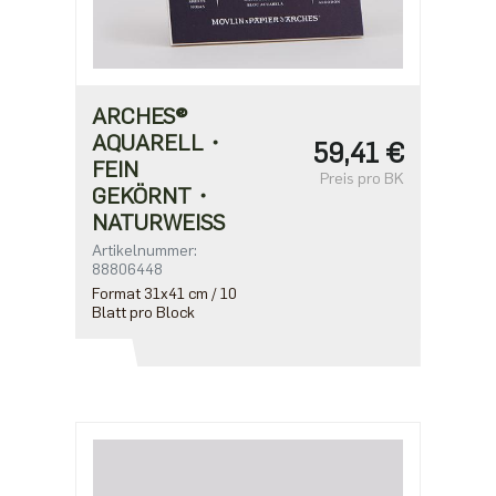
ARCHES®
AQUARELL・
59,41 €
FEIN
Preis pro BK
GEKÖRNT・
NATURWEISS
Artikelnummer:
88806448
Format 31x41 cm / 10
Blatt pro Block