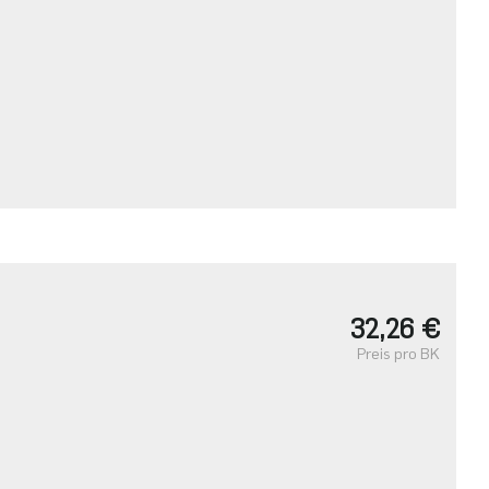
・
32,26 €
Preis pro BK