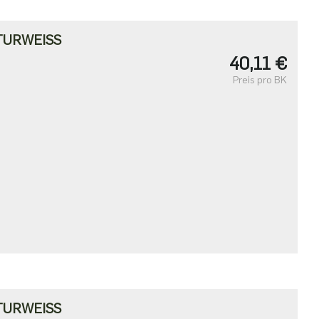
TURWEISS
40,11 €
Preis pro BK
TURWEISS