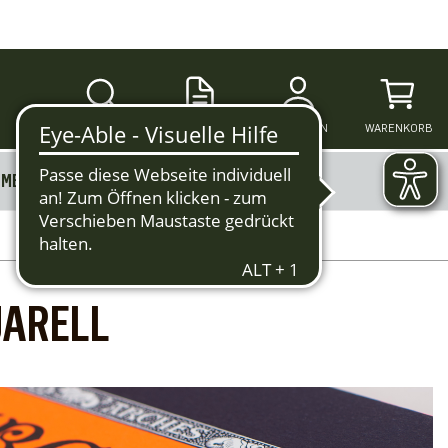
SUCHE
ANMELDEN
WARENKORB
MERKZETTEL
MEHR
UARELL