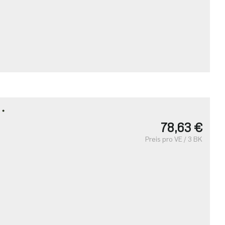
T・
78,63 €
Preis pro VE / 3 BK