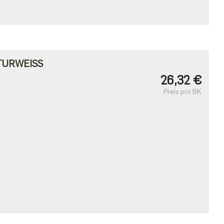
TURWEISS
26,32 €
Preis pro BK