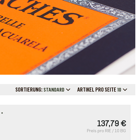
SORTIERUNG:
ARTIKEL PRO SEITE
STANDARD
10
T・
137,79 €
Preis pro RIE / 10 BG