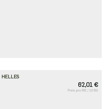
・HELLES
62,01 €
Preis pro RIE / 10 BG