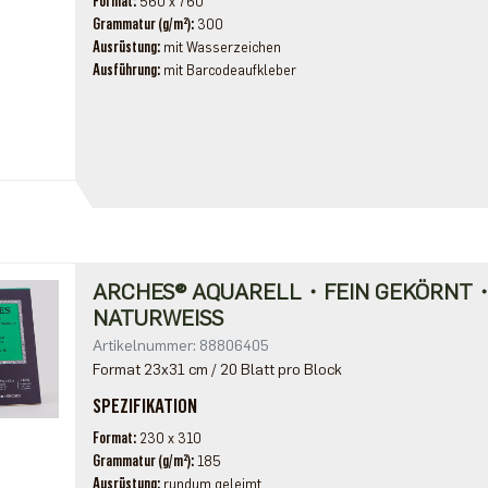
Format
560 x 760
Grammatur (g/m²)
300
Ausrüstung
mit Wasserzeichen
Ausführung
mit Barcodeaufkleber
ARCHES® AQUARELL・FEIN GEKÖRNT
NATURWEISS
Artikelnummer: 88806405
Format 23x31 cm / 20 Blatt pro Block
SPEZIFIKATION
Format
230 x 310
Grammatur (g/m²)
185
Ausrüstung
rundum geleimt