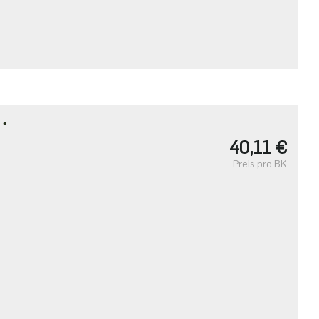
T・
40,11 €
Preis pro BK