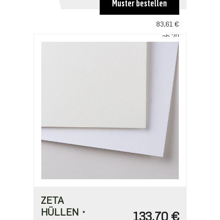
Muster bestellen
ab 10
83,61 €
ab 20
72,00 €
ZETA
HÜLLEN・
133,70 €