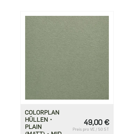
COLORPLAN
HÜLLEN・
49,00 €
PLAIN
Preis pro VE / 50 ST
(MATT)・MID