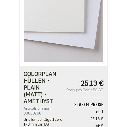
COLORPLAN
HÜLLEN・
25,13 €
PLAIN
Preis pro PAK / 50 ST
(MATT)・
AMETHYST
STAFFELPREISE
Artikelnummer:
ab 1
88809768
25,13 €
Briefumschläge 125 x
176 mm Din B6
ab 5