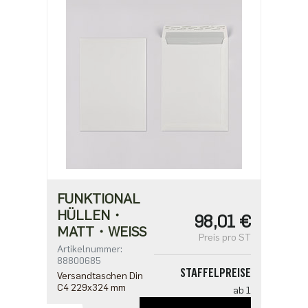
FUNKTIONAL
HÜLLEN・
98,01 €
MATT・WEISS
Preis pro ST
Artikelnummer:
88800685
STAFFELPREISE
Versandtaschen Din
C4 229x324 mm
ab 1
98,01 €