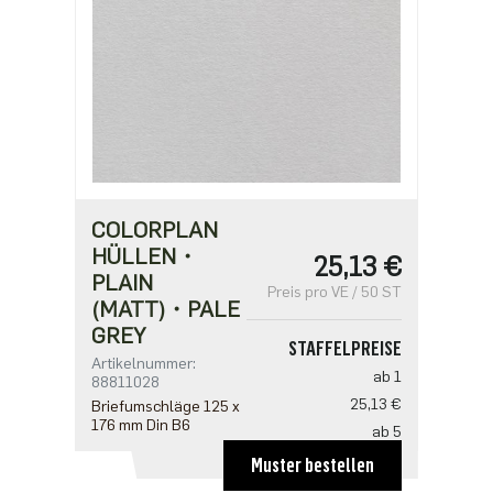
COLORPLAN
HÜLLEN・
25,13 €
PLAIN
Preis pro VE / 50 ST
(MATT)・PALE
GREY
STAFFELPREISE
Artikelnummer:
ab 1
88811028
25,13 €
Briefumschläge 125 x
176 mm Din B6
ab 5
20,10 €
Muster bestellen