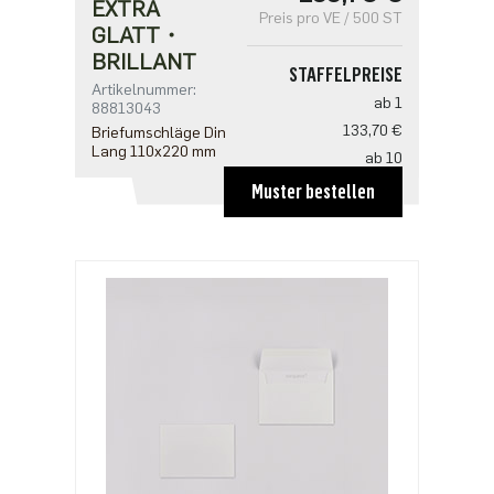
EXTRA
Preis pro VE / 500 ST
GLATT・
BRILLANT
STAFFELPREISE
Artikelnummer:
ab 1
88813043
133,70 €
Briefumschläge Din
Lang 110x220 mm
ab 10
119,38 €
Muster bestellen
ab 20
95,50 €