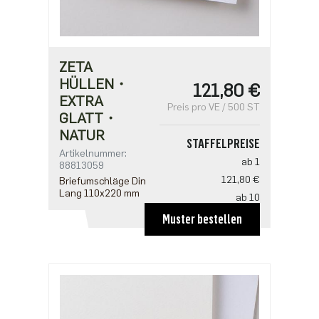
ZETA
HÜLLEN・
121,80 €
EXTRA
Preis pro VE / 500 ST
GLATT・
NATUR
STAFFELPREISE
Artikelnummer:
ab 1
88813059
121,80 €
Briefumschläge Din
Lang 110x220 mm
ab 10
108,75 €
Muster bestellen
ab 20
87,00 €