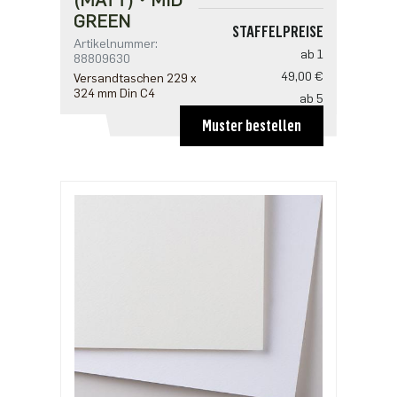
GREEN
STAFFELPREISE
Artikelnummer:
ab 1
88809630
49,00 €
Versandtaschen 229 x
324 mm Din C4
ab 5
39,20 €
Muster bestellen