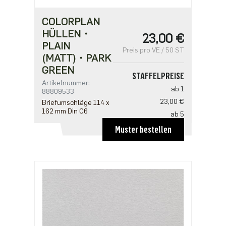
COLORPLAN
HÜLLEN・
23,00 €
PLAIN
Preis pro VE / 50 ST
(MATT)・PARK
GREEN
STAFFELPREISE
Artikelnummer:
ab 1
88809533
23,00 €
Briefumschläge 114 x
162 mm Din C6
ab 5
18,40 €
Muster bestellen