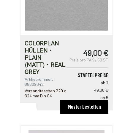
COLORPLAN
HÜLLEN・
49,00 €
PLAIN
Preis pro PAK / 50 ST
(MATT)・REAL
GREY
STAFFELPREISE
Artikelnummer:
ab 1
88809642
49,00 €
Versandtaschen 229 x
324 mm Din C4
ab 5
39,20 €
Muster bestellen