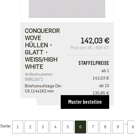
CONQUEROR
WOVE
142,03 €
HÜLLEN・
Preis pro VE / 500 ST
GLATT・
WEISS/HIGH W
STAFFELPREISE
HITE
ab 1
Artikelnummer:
142,03 €
88811672
ab 10
Briefumschläge Din
C6 114x162 mm
135,85 €
ab 20
Muster bestellen
123,50 €
...
Seite:
1
2
3
4
5
6
7
8
9