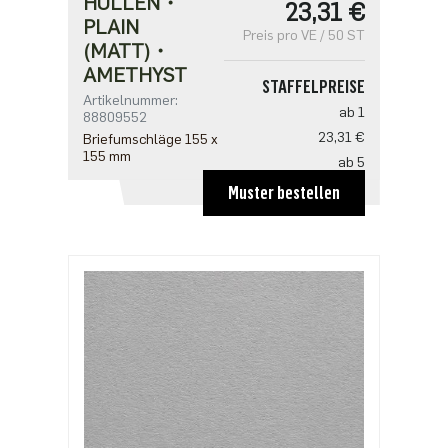
HÜLLEN・
23,31 €
PLAIN
Preis pro VE / 50 ST
(MATT)・
AMETHYST
STAFFELPREISE
Artikelnummer:
ab 1
88809552
23,31 €
Briefumschläge 155 x
155 mm
ab 5
18,65 €
Muster bestellen