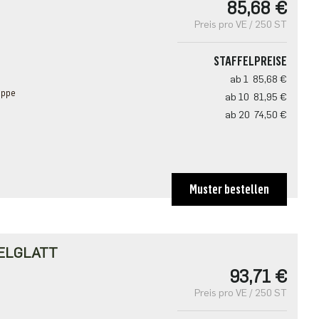
85,68 €
Preis pro VE / 250 ST
STAFFELPREISE
ab 1
85,68 €
appe
ab 10
81,95 €
ab 20
74,50 €
Muster bestellen
ELGLATT
93,71 €
Preis pro VE / 250 ST