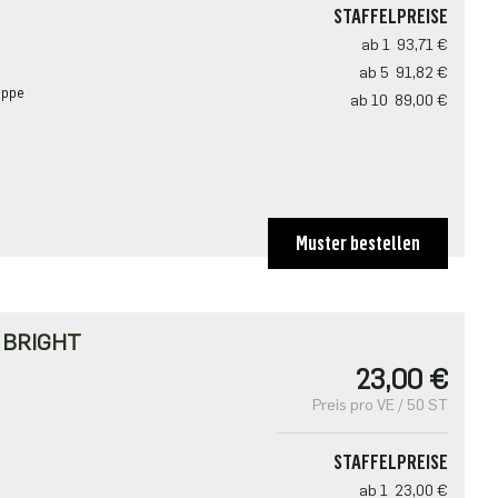
STAFFELPREISE
ab 1
93,71 €
ab 5
91,82 €
appe
ab 10
89,00 €
Muster bestellen
・BRIGHT
23,00 €
Preis pro VE / 50 ST
STAFFELPREISE
ab 1
23,00 €