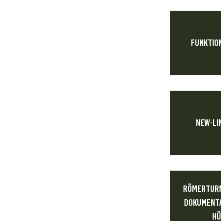
FUNKTIO
NEW-LI
RÖMERTURM
DOKUMENTA
HÜ