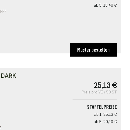
ab 5
18,40 €
appe
Muster bestellen
・DARK
25,13 €
Preis pro VE / 50 ST
STAFFELPREISE
ab 1
25,13 €
ab 5
20,10 €
e