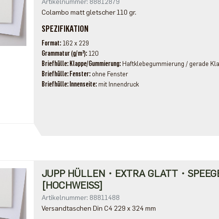
Artikelnummer: 88812879
Colambo matt gletscher 110 gr.
SPEZIFIKATION
Format
162 x 229
Grammatur (g/m²)
120
Briefhülle: Klappe/Gummierung
Haftklebegummierung / gerade Kl
Briefhülle: Fenster
ohne Fenster
Briefhülle: Innenseite
mit Innendruck
JUPP HÜLLEN・EXTRA GLATT・SPEEG
[HOCHWEISS]
Artikelnummer: 88811488
Versandtaschen Din C4 229 x 324 mm