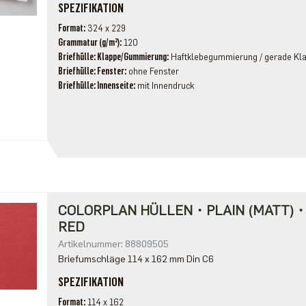
SPEZIFIKATION
Format
324 x 229
Grammatur (g/m²)
120
Briefhülle: Klappe/Gummierung
Haftklebegummierung / gerade Kl
Briefhülle: Fenster
ohne Fenster
Briefhülle: Innenseite
mit Innendruck
COLORPLAN HÜLLEN・PLAIN (MATT)
RED
Artikelnummer: 88809505
Briefumschläge 114 x 162 mm Din C6
SPEZIFIKATION
Format
114 x 162