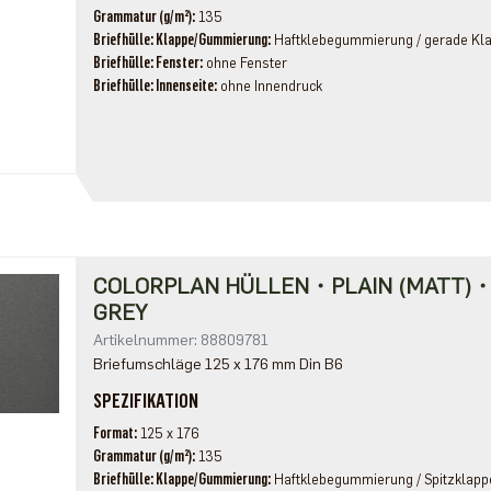
Grammatur (g/m²)
135
Briefhülle: Klappe/Gummierung
Haftklebegummierung / gerade Kl
Briefhülle: Fenster
ohne Fenster
Briefhülle: Innenseite
ohne Innendruck
COLORPLAN HÜLLEN・PLAIN (MATT)
GREY
Artikelnummer: 88809781
Briefumschläge 125 x 176 mm Din B6
SPEZIFIKATION
Format
125 x 176
Grammatur (g/m²)
135
Briefhülle: Klappe/Gummierung
Haftklebegummierung / Spitzklapp