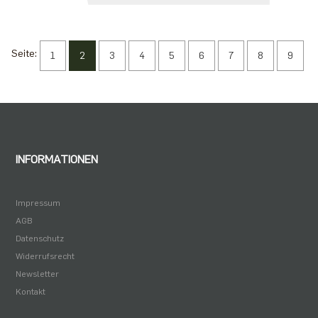
Seite:
1
2
3
4
5
6
7
8
9
INFORMATIONEN
Impressum
AGB
Datenschutz
Widerrufsrecht
Newsletter
Kontakt