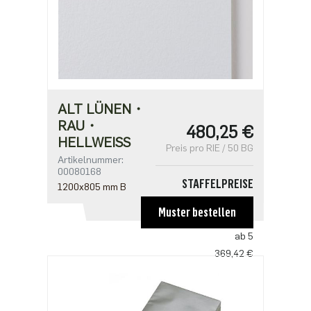
ALT LÜNEN・
RAU・
480,25 €
HELLWEISS
Preis pro RIE / 50 BG
Artikelnummer:
00080168
STAFFELPREISE
1200x805 mm B
ab 1
Muster bestellen
480,25 €
ab 5
369,42 €
ab 10
307,85 €