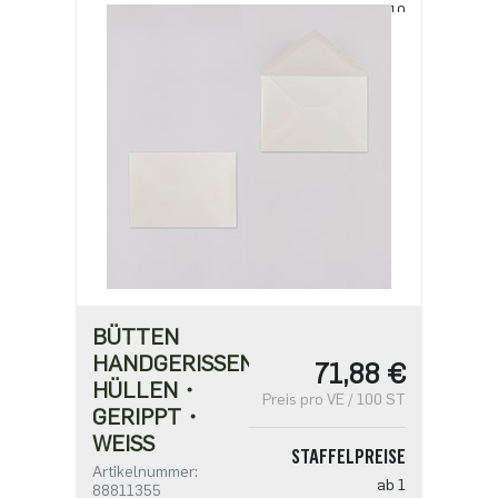
ab 10
212,85 €
BÜTTEN
HANDGERISSEN
71,88 €
HÜLLEN・
Preis pro VE / 100 ST
GERIPPT・
WEISS
STAFFELPREISE
Artikelnummer:
ab 1
88811355