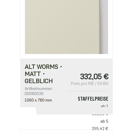
ALT WORMS・
MATT・
332,05 €
GELBLICH
Preis pro RIE / 50 BG
Artikelnummer:
00080030
STAFFELPREISE
1060 x 780 mm
ab 1
332,05 €
ab 5
255,42 €