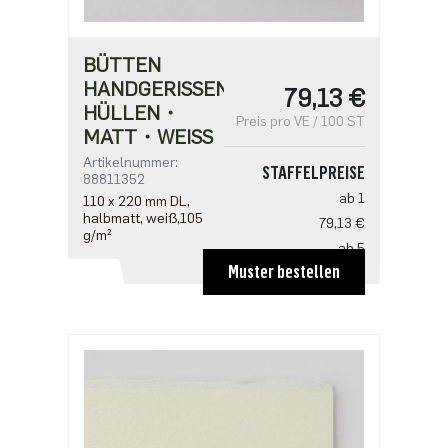
BÜTTEN
HANDGERISSEN
79,13 €
HÜLLEN・
Preis pro VE / 100 ST
MATT・WEISS
Artikelnummer:
STAFFELPREISE
88811352
ab 1
110 x 220 mm DL,
halbmatt, weiß,105
79,13 €
g/m²
ab 5
Muster bestellen
63,30 €