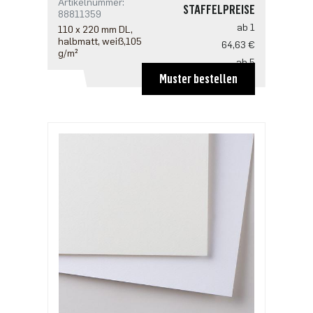
Artikelnummer:
STAFFELPREISE
88811359
ab 1
110 x 220 mm DL,
halbmatt, weiß,105
64,63 €
g/m²
ab 5
Muster bestellen
51,70 €