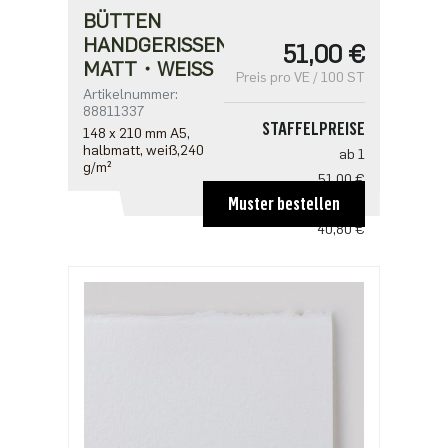
BÜTTEN
HANDGERISSEN・
51,00 €
MATT・WEISS
Preis pro VE / 100 ST
Artikelnummer:
88811337
STAFFELPREISE
148 x 210 mm A5,
halbmatt, weiß,240
ab 1
g/m²
51,00 €
Muster bestellen
ab 5
40,80 €