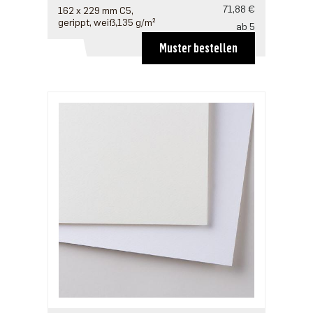
71,88 €
162 x 229 mm C5,
gerippt, weiß,135 g/m²
ab 5
57,50 €
Muster bestellen