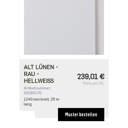
ALT LÜNEN・
RAU・
239,01 €
HELLWEISS
Preis pro RL
Artikelnummer:
00080176
1240 mm breit, 20 m
lang
Muster bestellen