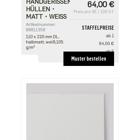
HANDGERISSEN
64,00 €
HÜLLEN・
Preis pro VE / 100 ST
MATT・WEISS
Artikelnummer:
STAFFELPREISE
88811358
ab 1
110 x 220 mm DL,
halbmatt, weiß,105
64,00 €
g/m²
ab 5
Muster bestellen
51,20 €