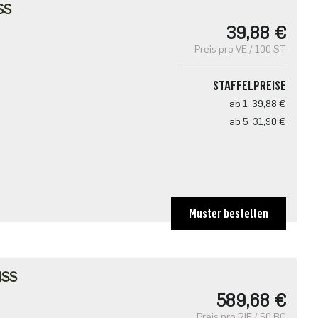
SS
39,88 €
Preis pro VE / 100 ST
STAFFELPREISE
ab 1
39,88 €
ab 5
31,90 €
Muster bestellen
ISS
589,68 €
Preis pro RIE / 50 BG