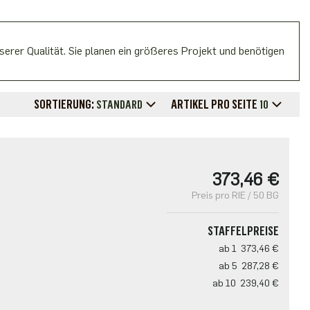
erer Qualität. Sie planen ein größeres Projekt und benötigen
SORTIERUNG:
ARTIKEL PRO SEITE
STANDARD
10
373,46 €
Preis pro RIE / 50 BG
STAFFELPREISE
ab 1
373,46 €
ab 5
287,28 €
ab 10
239,40 €