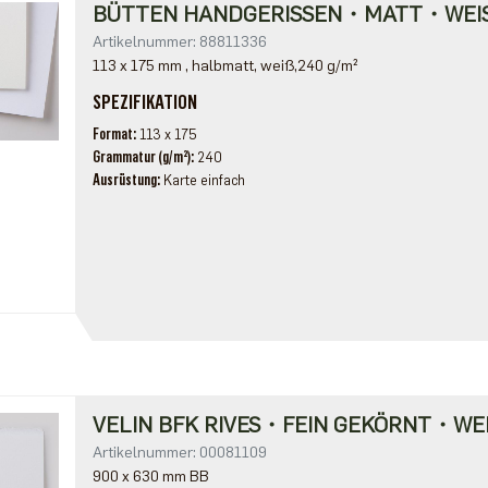
BÜTTEN HANDGERISSEN・MATT・WEI
Artikelnummer: 88811336
113 x 175 mm , halbmatt, weiß,240 g/m²
SPEZIFIKATION
Format
113 x 175
Grammatur (g/m²)
240
Ausrüstung
Karte einfach
VELIN BFK RIVES・FEIN GEKÖRNT・WE
Artikelnummer: 00081109
900 x 630 mm BB