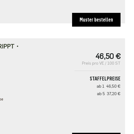
Muster bestellen
RIPPT・
46,50 €
Preis pro VE / 100 ST
STAFFELPREISE
ab 1
46,50 €
ab 5
37,20 €
pe