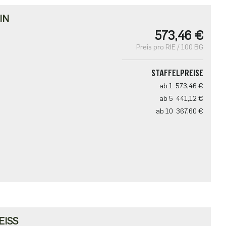
IN
573,46 €
Preis pro RIE / 100 BG
STAFFELPREISE
ab 1
573,46 €
ab 5
441,12 €
ab 10
367,60 €
ISS