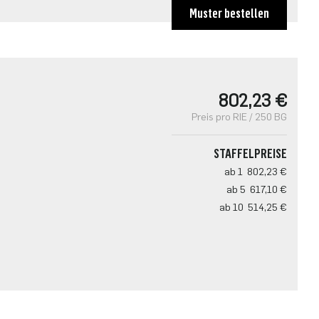
Muster bestellen
802,23 €
Preis pro RIE / 250 BG
STAFFELPREISE
ab 1
802,23 €
ab 5
617,10 €
ab 10
514,25 €