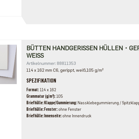
BÜTTEN HANDGERISSEN HÜLLEN・GE
WEISS
Artikelnummer: 88811353
114 x 162 mm C6, gerippt, weiß,105 g/m²
SPEZIFIKATION
Format
114 x 162
Grammatur (g/m²)
105
Briefhülle: Klappe/Gummierung
Nassklebegummierung / Spitzklap
Briefhülle: Fenster
ohne Fenster
Briefhülle: Innenseite
ohne Innendruck