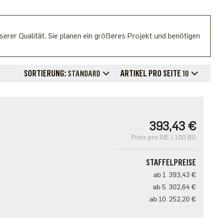
erer Qualität. Sie planen ein größeres Projekt und benötigen
SORTIERUNG:
ARTIKEL PRO SEITE
STANDARD
10
393,43 €
Preis pro RIE / 100 BG
STAFFELPREISE
ab 1
393,43 €
ab 5
302,64 €
ab 10
252,20 €